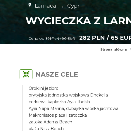
Larnaca
→
Cypr
WYCIECZKA Z LARN
282 PLN / 65 EU
Cena od
391 PLN / 90 EUR
Strona główna
/
NASZE CELE
Oroklini jezioro
brytyjska jednostka wojskowa Dhekelia
cerkiew i kapliczka Ayia Thekla
Ayia Napa Marina, dubajska wioska jachtowa
Makronissos plaża i zatoczka
zatoka Adams Beach
plaża Nissi Beach