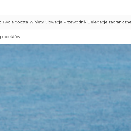
t
Twoja poczta
Winiety
Słowacja
Przewodnik
Delegacje zagraniczn
g obiektów