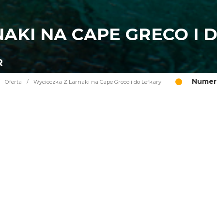
AKI NA CAPE GRECO I 
R
Numer 
Oferta
/
Wycieczka Z Larnaki na Cape Greco i do Lefkary