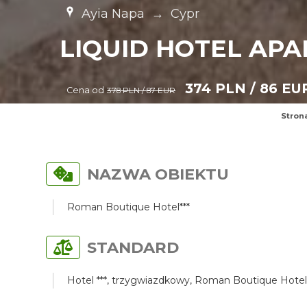
Ayia Napa
→
Cypr
LIQUID HOTEL AP
374 PLN / 86 EU
Cena od
378 PLN / 87 EUR
Stron
NAZWA OBIEKTU
Roman Boutique Hotel***
STANDARD
Hotel ***, trzygwiazdkowy, Roman Boutique Hotel