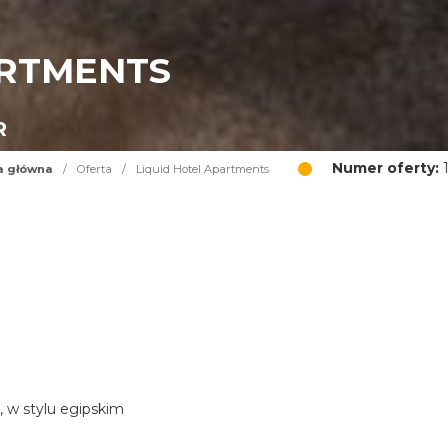
ARTMENTS
R
Numer oferty:
1
a główna
/
Oferta
/
Liquid Hotel Apartments
, w stylu egipskim