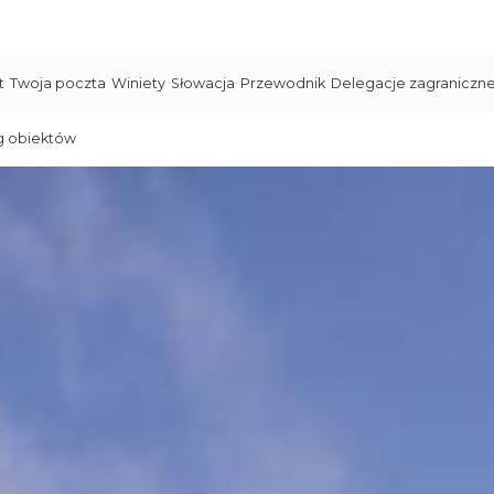
t
Twoja poczta
Winiety
Słowacja
Przewodnik
Delegacje zagraniczn
g obiektów