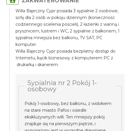
ZAKWATEROWANIE
Willa Bajeczny Cypr posiada 3 sypialnie 2 osobowe,
sofę dla 2 osób w pokoju dziennym (konieczność
codziennego ścielenia pościeli), 2 łazienki z wanną i
prysznicem, lustrem i WC, 2 sypialnie z balkonem, 1
sypialnia mniejsza bez balkonu, TV SAT, PC
komputer.
Willa Bajeczny Cypr posiada bezpłatny dostęp do
Internetu, kącik biznesowy z komputerem PC z
drukarką i skanerem.
Sypialnia nr 2 Pokój 1-
osobowy
Pokój 1-osobowy, bez balkonu, z widokiem
na stare miasto Pafos i osiedle
ekskluzywnych willi. Ten mniejszy pokój
znajduje się na pierwszym piętrze, i
wyposażony jest w wygodne drewniane