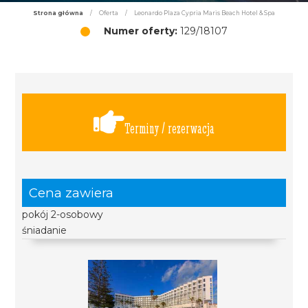
Strona główna
/
Oferta
/
Leonardo Plaza Cypria Maris Beach Hotel & Spa
Numer oferty:
129/18107
Terminy / rezerwacja
Cena zawiera
pokój 2-osobowy
śniadanie