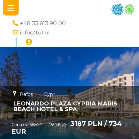
+48 33 813 90 00
info@tu1.pl
Pafos
→
Cypr
LEONARDO PLAZA CYPRIA MARIS
BEACH HOTEL & SPA
3187 PLN / 734
Cena od
3820 PLN / 880 EUR
EUR