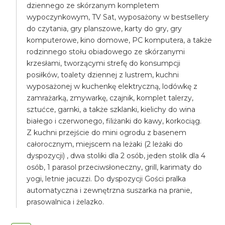
dziennego ze skórzanym kompletem
wypoczynkowym, TV Sat, wyposażony w bestsellery
do czytania, gry planszowe, karty do gry, gry
komputerowe, kino domowe, PC komputera, a także
rodzinnego stołu obiadowego ze skórzanymi
krzesłami, tworzącymi strefę do konsumpcji
posiłków, toalety dziennej z lustrem, kuchni
wyposażonej w kuchenkę elektryczną, lodówkę z
zamrażarką, zmywarkę, czajnik, komplet talerzy,
sztućce, garnki, a także szklanki, kielichy do wina
białego i czerwonego, filiżanki do kawy, korkociąg.
Z kuchni przejście do mini ogrodu z basenem
całorocznym, miejscem na leżaki (2 leżaki do
dyspozycji) , dwa stoliki dla 2 osób, jeden stolik dla 4
osób, 1 parasol przeciwsłoneczny, grill, karimaty do
yogi, letnie jacuzzi. Do dyspozycji Gości pralka
automatyczna i zewnętrzna suszarka na pranie,
prasowalnica i żelazko.