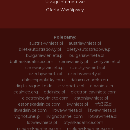
Usługi Internetowe
Oferta Współpracy
Polecamy:
austria-winieta.pl
austriawinieta.pl
bilet-autostradowy.pl
bilety-autostradowe.pl
bulgariawienieta.pl
bulgariawinieta.pl
bulharskadalnice.com
cenawiniety.pl
cenywiniet.pl
chorwacjawinieta.pl
czechy-winieta.pl
czechywinieta.pl
czechywiniety.pl
dalnicnipoplatky.com
dalnicniznamka.eu
digital-vignette.de
e-vignette.pl
e-winieta.eu
edalnice.org
edalnice.pl
electronicavinieta.com
electroniceviniete.com
estoniawinieta.pl
estonskadalnice.com
ewinieta.pl
info365.pl
litvadalnice.com
litwa-winieta.pl
litwawinieta.pl
livignotunel.pl
livignotunnel.com
lotvawinieta.pl
lotwawinieta.pl
lotysskadalnice.com
madarskadalnice.com
moldavskadalnice.com