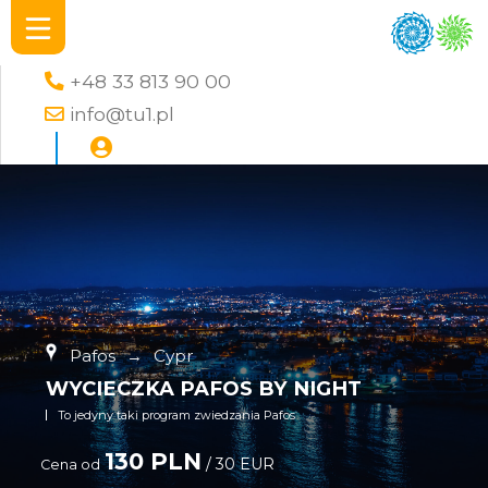
+48 33 813 90 00
info@tu1.pl
Pafos
→
Cypr
WYCIECZKA PAFOS BY NIGHT
To jedyny taki program zwiedzania Pafos
130 PLN
/ 30 EUR
Cena od