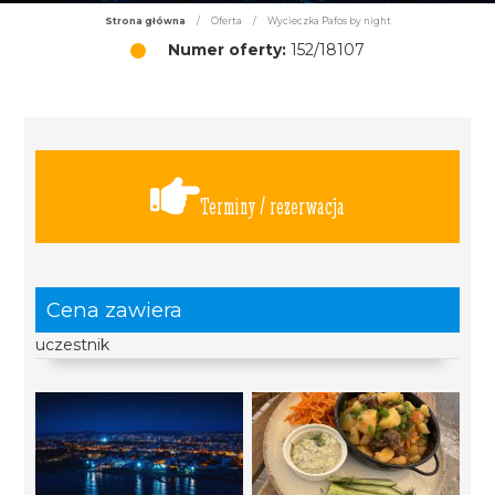
Strona główna
/
Oferta
/
Wycieczka Pafos by night
Numer oferty:
152/18107
Terminy / rezerwacja
Cena zawiera
uczestnik