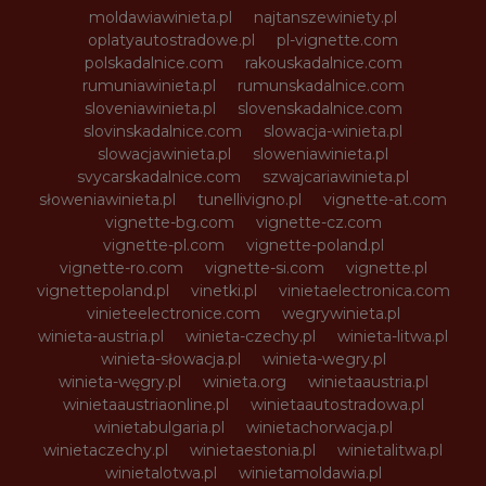
moldawiawinieta.pl
najtanszewiniety.pl
oplatyautostradowe.pl
pl-vignette.com
polskadalnice.com
rakouskadalnice.com
rumuniawinieta.pl
rumunskadalnice.com
sloveniawinieta.pl
slovenskadalnice.com
slovinskadalnice.com
slowacja-winieta.pl
slowacjawinieta.pl
sloweniawinieta.pl
svycarskadalnice.com
szwajcariawinieta.pl
słoweniawinieta.pl
tunellivigno.pl
vignette-at.com
vignette-bg.com
vignette-cz.com
vignette-pl.com
vignette-poland.pl
vignette-ro.com
vignette-si.com
vignette.pl
vignettepoland.pl
vinetki.pl
vinietaelectronica.com
vinieteelectronice.com
wegrywinieta.pl
winieta-austria.pl
winieta-czechy.pl
winieta-litwa.pl
winieta-słowacja.pl
winieta-wegry.pl
winieta-węgry.pl
winieta.org
winietaaustria.pl
winietaaustriaonline.pl
winietaautostradowa.pl
winietabulgaria.pl
winietachorwacja.pl
winietaczechy.pl
winietaestonia.pl
winietalitwa.pl
winietalotwa.pl
winietamoldawia.pl