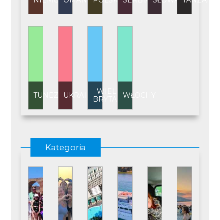
NIEMCY
OMAN
POLSKA
SERBIA
SŁOWACJA
TANZANI
WIELKA
TUNEZJA
UKRAINA
WŁOCHY
BRYTANIA
Kategoria