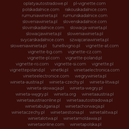
oplatyautostradowe.pl
pl-vignette.com
polskadalnice.com
rakouskadalnice.com
rumuniawinieta.pl
rumunskadalnice.com
sloveniawinieta.pl
slovenskadalnice.com
slovinskadalnice.com
slowacja-winieta.pl
slowacjawinieta.pl
sloweniawinieta.pl
svycarskadalnice.com
szwajcariawinieta.pl
słoweniawinieta.pl
tunellivigno.pl
vignette-at.com
vignette-bg.com
vignette-cz.com
vignette-pl.com
vignette-poland.pl
vignette-ro.com
vignette-si.com
vignette.pl
vignettepoland.pl
vinetki.pl
vinietaelectronica.com
vinieteelectronice.com
wegrywinieta.pl
winieta-austria.pl
winieta-czechy.pl
winieta-litwa.pl
winieta-słowacja.pl
winieta-wegry.pl
winieta-węgry.pl
winieta.org
winietaaustria.pl
winietaaustriaonline.pl
winietaautostradowa.pl
winietabulgaria.pl
winietachorwacja.pl
winietaczechy.pl
winietaestonia.pl
winietalitwa.pl
winietalotwa.pl
winietamoldawia.pl
winietaonline.com
winietapolska.pl