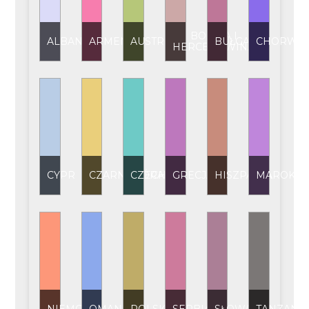
BOŚNIA I
ALBANIA
ARMENIA
AUSTRIA
BUŁGARIA
CHORWAC
HERCEGOWINA
CYPR
CZARNOGÓRA
CZECHY
GRECJA
HISZPANIA
MAROKO