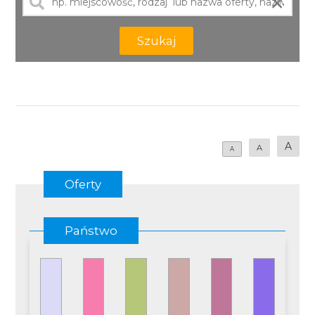
×
Szukaj
A
A
A
Oferty
Państwo