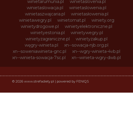
winietarumunia.pl
winietaslovenia.pl
winietaslowacja.pl
winietaslowenia.pl
winietaszwajcaria.pl
winietasłowenia.pl
winietawegry.pl
winietomat.pl
winiety.org
winietydrogowe.pl
winietyelektroniczne.pl
winietyestonia.pl
winietywegry.pl
winietyzagraniczne.pl
winietyzakup.pl
węgry-winieta.pl
xn--sowacja-njb.org.pl
xn--soweniawinieta-gnc.pl
xn--wgry-winieta-4vb.pl
xn--winieta-sowacja-7sc.pl
xn--winieta-wgry-dwb.pl
© 2026 www.strefadiety.pl | powered by FENIQS