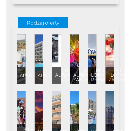
Rodzaj oferty
BILET
BILET
BILET
BILET
AUTOKAROWY
AUTOKAROWY
LOTNICZY
LOTNICZ
APARTAMENT
APARTAMENT****
KRAJOWY
ZAGRANICZNY
REJSOWY
ZAGRANI
BILET