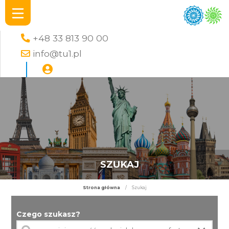
+48 33 813 90 00
info@tu1.pl
SZUKAJ
Strona główna
/
Szukaj
Czego szukasz?