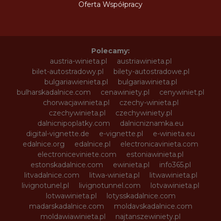
Oferta Współpracy
Polecamy:
austria-winieta.pl
austriawinieta.pl
bilet-autostradowy.pl
bilety-autostradowe.pl
bulgariawienieta.pl
bulgariawinieta.pl
bulharskadalnice.com
cenawiniety.pl
cenywiniet.pl
chorwacjawinieta.pl
czechy-winieta.pl
czechywinieta.pl
czechywiniety.pl
dalnicnipoplatky.com
dalnicniznamka.eu
digital-vignette.de
e-vignette.pl
e-winieta.eu
edalnice.org
edalnice.pl
electronicavinieta.com
electroniceviniete.com
estoniawinieta.pl
estonskadalnice.com
ewinieta.pl
info365.pl
litvadalnice.com
litwa-winieta.pl
litwawinieta.pl
livignotunel.pl
livignotunnel.com
lotvawinieta.pl
lotwawinieta.pl
lotysskadalnice.com
madarskadalnice.com
moldavskadalnice.com
moldawiawinieta.pl
najtanszewiniety.pl